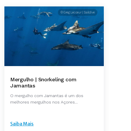
© Greg Lecoeur | Saildive
Mergulho | Snorkeling com
Jamantas
O mergulho com Jamantas é um dos
melhores mergulhos nos Açores…
Saiba Mais