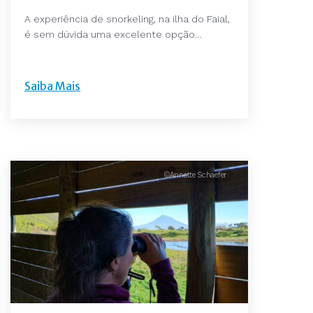
A experiência de snorkeling, na ilha do Faial,
é sem dúvida uma excelente opção…
Saiba Mais
©Annette Schaefer