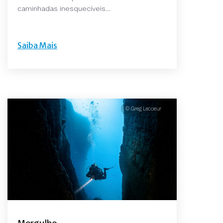
caminhadas inesquecíveis…
Saiba Mais
© Greg Lecoeur
Mergulho