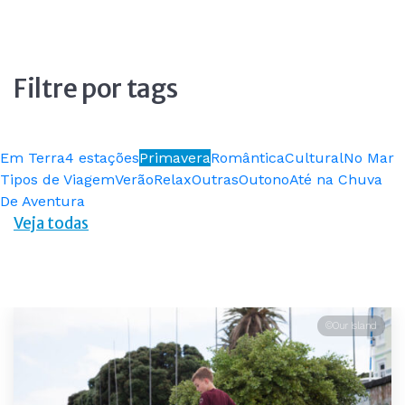
Filtre por tags
Em Terra
4 estações
Primavera
Romântica
Cultural
No Mar
Tipos de Viagem
Verão
Relax
Outras
Outono
Até na Chuva
De Aventura
Veja todas
©Our Island