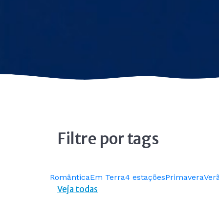
Filtre por tags
Romântica
Em Terra
4 estações
Primavera
Ver
Veja todas