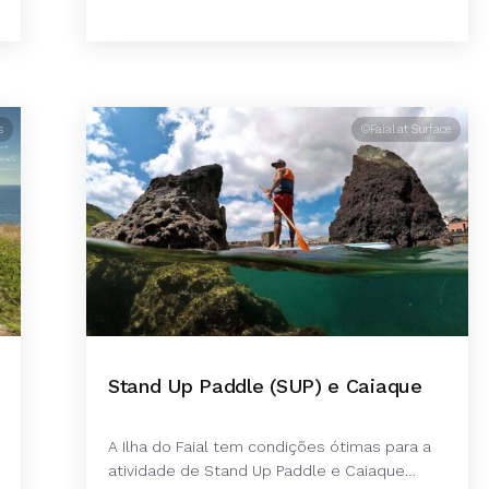
s
©Faial at Surface
Stand Up Paddle (SUP) e Caiaque
A Ilha do Faial tem condições ótimas para a
atividade de Stand Up Paddle e Caiaque…