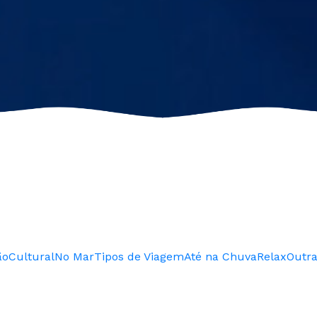
ão
Cultural
No Mar
Tipos de Viagem
Até na Chuva
Relax
Outr