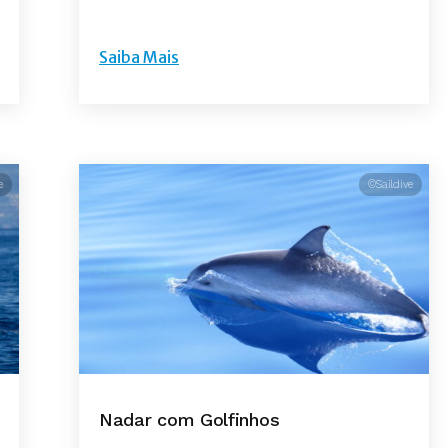
Saiba Mais
e
©Saildive
Nadar com Golfinhos