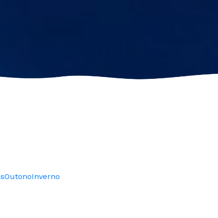
as
Outono
Inverno