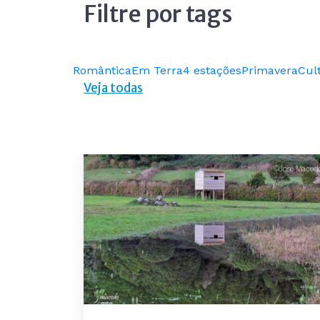
Filtre por tags
Romântica
Em Terra
4 estações
Primavera
Cul
Veja todas
©José Maced