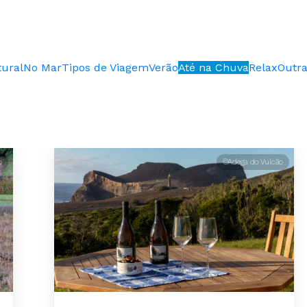
tural
No Mar
Tipos de Viagem
Verão
Até na Chuva
Relax
Outr
o
©Adega do Vulcão