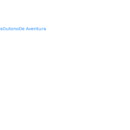
as
Outono
De Aventura