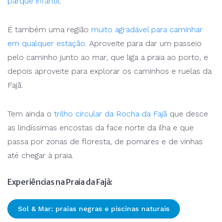
parque infantil
.
É também uma região
muito agradável para caminhar
em qualquer estação
. Aproveite para dar um passeio
pelo caminho junto ao mar, que liga a praia ao porto, e
depois aproveite para explorar os caminhos e ruelas da
Fajã.
Tem ainda o
trilho circular da Rocha da Fajã
que desce
as lindíssimas encostas da face norte da ilha e que
passa por zonas de floresta, de pomares e de vinhas
até chegar à praia.
Experiências na Praia da Fajã:
Sol & Mar: praias negras e piscinas naturais