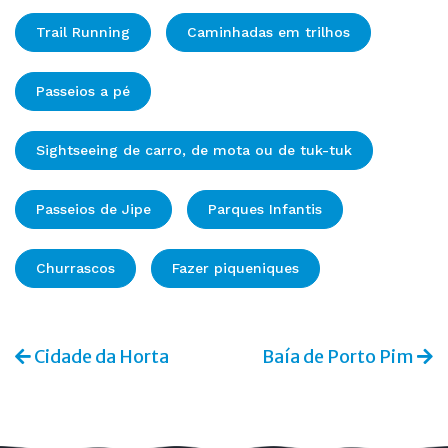
Trail Running
Caminhadas em trilhos
Passeios a pé
Sightseeing de carro, de mota ou de tuk-tuk
Passeios de Jipe
Parques Infantis
Churrascos
Fazer piqueniques
Cidade da Horta
Baía de Porto Pim