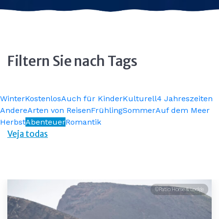
Filtern Sie nach Tags
Winter
Kostenlos
Auch für Kinder
Kulturell
4 Jahreszeiten
Andere
Arten von Reisen
Frühling
Sommer
Auf dem Meer
Herbst
Abenteuer
Romantik
Veja todas
©Patio Horse & Lodge