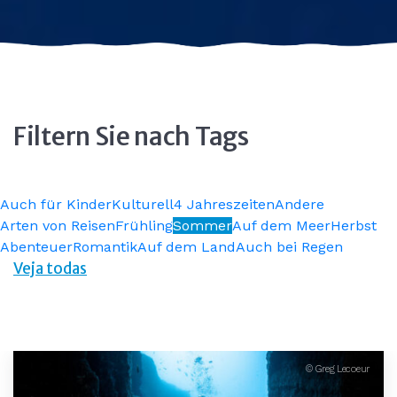
Filtern Sie nach Tags
Auch für Kinder
Kulturell
4 Jahreszeiten
Andere
Arten von Reisen
Frühling
Sommer
Auf dem Meer
Herbst
Abenteuer
Romantik
Auf dem Land
Auch bei Regen
Veja todas
© Greg Lecoeur