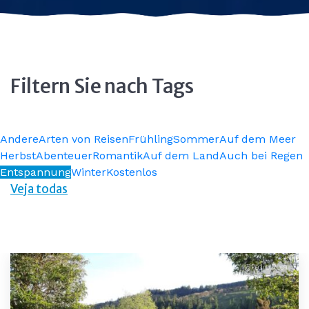
Filtern Sie nach Tags
Andere
Arten von Reisen
Frühling
Sommer
Auf dem Meer
Herbst
Abenteuer
Romantik
Auf dem Land
Auch bei Regen
Entspannung
Winter
Kostenlos
Veja todas
@Pedro Rosa