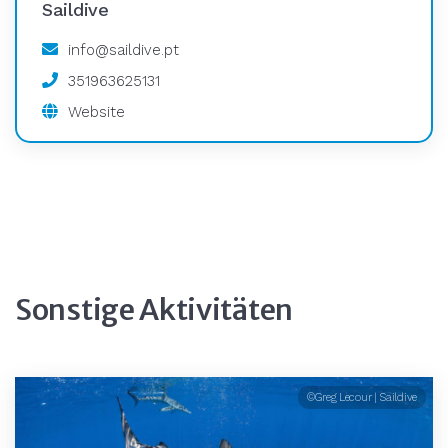
Saildive
info@saildive.pt
351963625131
Website
Sonstige Aktivitäten
©Greg Lecour | Saildive