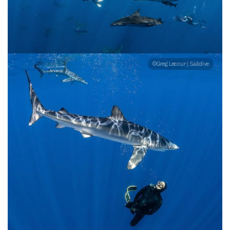
©Greg Lecour | Saildive