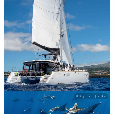
© Greg Lecoeur | Saildive