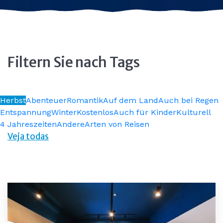
Filtern Sie nach Tags
Herbst
Abenteuer
Romantik
Auf dem Land
Auch bei Regen
Entspannung
Winter
Kostenlos
Auch für Kinder
Kulturell
4 Jahreszeiten
Andere
Arten von Reisen
Veja todas