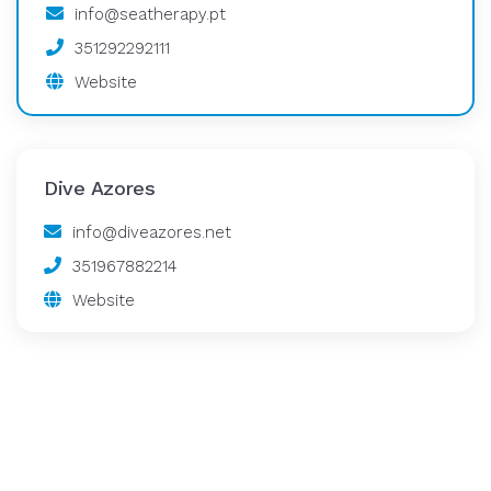
info@seatherapy.pt
351292292111
Website
Dive Azores
info@diveazores.net
351967882214
Website