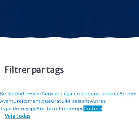
Filtrer par tags
Se détendre
Hiver
Convient également aux enfants
En mer
Aventure
Romantique
Gratuit
4 saisons
Autres
Type de voyage
Sur terre
Printemps
Culture
Veja todas