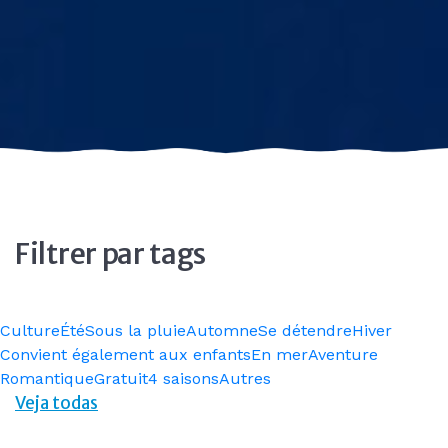
Filtrer par tags
Culture
Été
Sous la pluie
Automne
Se détendre
Hiver
Convient également aux enfants
En mer
Aventure
Romantique
Gratuit
4 saisons
Autres
Veja todas