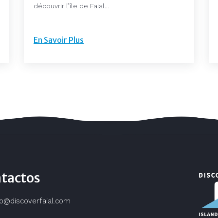
découvrir l’île de Faial...
En Savoir Plus
tactos
fo@discoverfaial.com