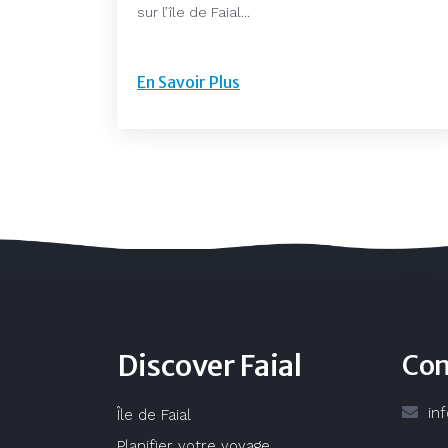
sur l’île de Faial...
En Savoir Plus
Discover Faial
Con
in
Île de Faial
Planifier votre voyage