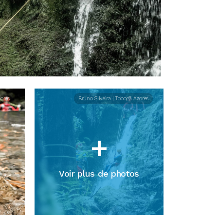
zores
Bruno Silveira | Tobogã Azores
+
Voir plus de photos