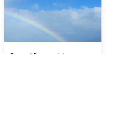
Chasse à l’arc-en-ciel
Pendant les saisons des pluies,
principalement en automne…
En Savoir Plus