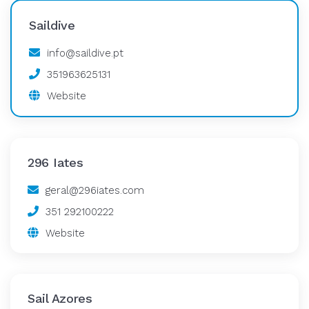
Saildive
info@saildive.pt
351963625131
Website
296 Iates
geral@296iates.com
351 292100222
Website
Sail Azores