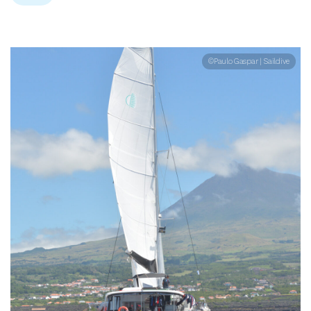
©Paulo Gaspar | Saildive