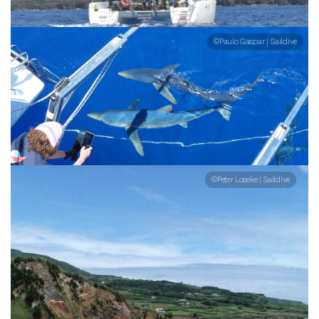
©Paulo Gaspar | Saildive
©Peter Loseke | Saildive