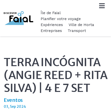
Île de Faial
Planifier votre voyage
Expériences
Ville de Horta
Entreprises
Transport
TERRA INCÓGNITA
(ANGIE REED + RITA
SILVA) | 4 E 7 SET
Eventos
03, Sep 2024