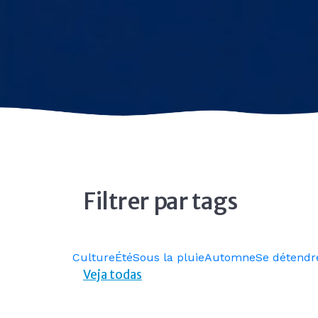
Filtrer par tags
Culture
Été
Sous la pluie
Automne
Se détendr
Veja todas