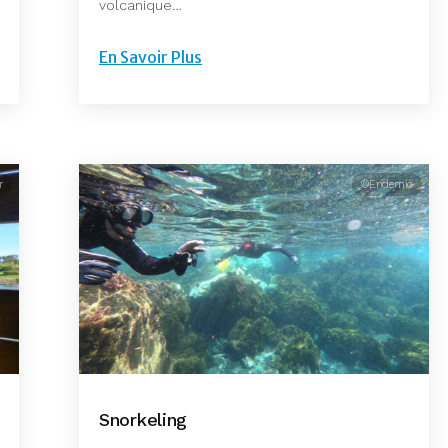
volcanique…
En Savoir Plus
r
©Endemic
Snorkeling