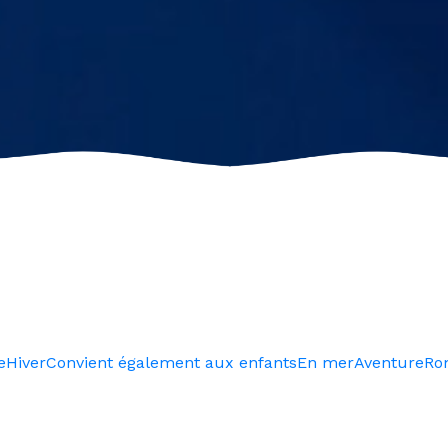
e
Hiver
Convient également aux enfants
En mer
Aventure
Ro