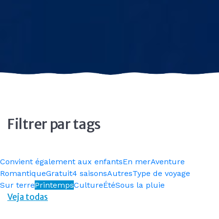
Filtrer par tags
Convient également aux enfants
En mer
Aventure
Romantique
Gratuit
4 saisons
Autres
Type de voyage
Sur terre
Printemps
Culture
Été
Sous la pluie
Veja todas