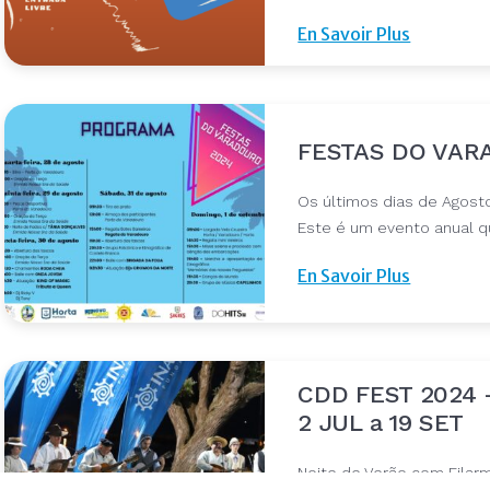
En Savoir Plus
FESTAS DO VARA
Os últimos dias de Agost
Este é um evento anual qu
En Savoir Plus
CDD FEST 2024 
2 JUL a 19 SET
Noite de Verão com Filarm