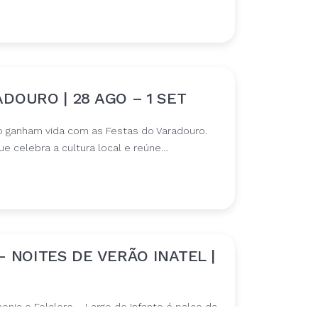
DOURO | 28 AGO – 1 SET
o ganham vida com as Festas do Varadouro.
e celebra a cultura local e reúne…
– NOITES DE VERÃO INATEL |
onia e Folclore – Largo do Infante é palco da